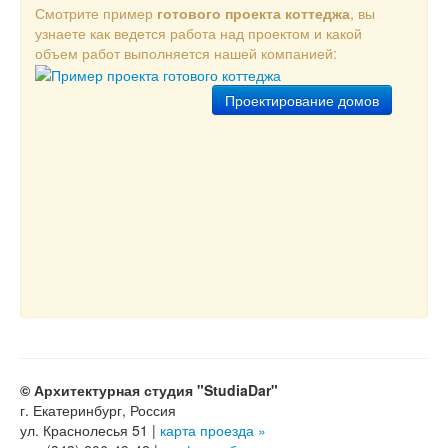
Смотрите пример
готового проекта коттеджа
, вы
Услуги
узнаете как ведется работа над проектом и какой
объем работ выполняется нашей компанией:
Архитектурное проектирование
Дизайн интерьеров
Проектирование домов
Ландшафтный дизайн
Реконструкция зданий
Статьи
Контакты
О нас
Партнеры
Наши публикации
Мне нужен проект
© Архитектурная студия "StudiaDar"
г. Екатеринбург, Россия
ул. Краснолесья 51 |
карта проезда »