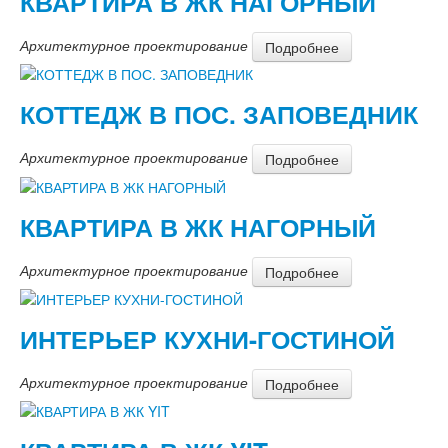
КВАРТИРА В ЖК НАГОРНЫЙ
Услуги
Архитектурное проектирование
Подробнее
Архитектурное проектирование
Дизайн интерьеров
КОТТЕДЖ В ПОС. ЗАПОВЕДНИК
Ландшафтный дизайн
Реконструкция зданий
Статьи
Архитектурное проектирование
Подробнее
Контакты
КВАРТИРА В ЖК НАГОРНЫЙ
О нас
Партнеры
Архитектурное проектирование
Подробнее
Наши публикации
Мне нужен проект
ИНТЕРЬЕР КУХНИ-ГОСТИНОЙ
Архитектурное проектирование
Подробнее